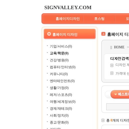
SIGNVALLEY.COM
홈페이지디자인
호스팅
홈페이지 
홈페이지 디자인
기업/서비스(0)
HOME
교육/학문(0)
건강/병원(0)
디자인 
컴퓨터/인터넷(0)
가격대 
커뮤니티(0)
엔터테인먼트(0)
생활/가정(0)
레저/스포츠(0)
여행/세계정보(0)
경제/재테크(0)
사회/정치(0)
총
0
개의 디자
종교/문화(0)