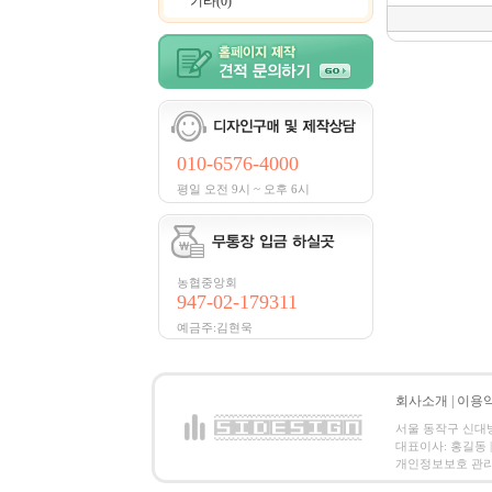
기타(0)
010-6576-4000
평일 오전 9시 ~ 오후 6시
농협중앙회
947-02-179311
예금주:김현욱
회사소개
|
이용
서울 동작구 신대방2동
대표이사: 홍길동 | 
개인정보보호 관리책임자:홍