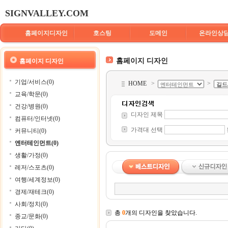
SIGNVALLEY.COM
홈페이지디자인
호스팅
도메인
온라인상
홈페이지 디자인
홈페이지 디자인
기업/서비스(0)
HOME
>
>
교육/학문(0)
건강/병원(0)
디자인 제목
컴퓨터/인터넷(0)
가격대 선택
커뮤니티(0)
엔터테인먼트(0)
생활/가정(0)
레저/스포츠(0)
여행/세계정보(0)
경제/재테크(0)
사회/정치(0)
총
0
개의 디자인을 찾았습니다.
종교/문화(0)