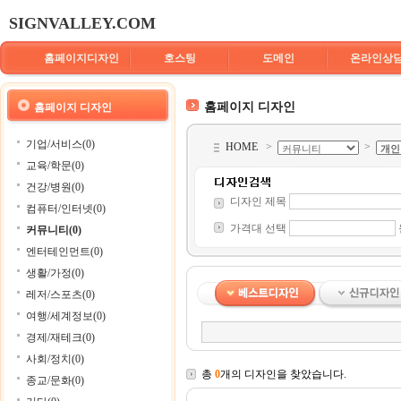
SIGNVALLEY.COM
홈페이지디자인
호스팅
도메인
온라인상
홈페이지 디자인
홈페이지 디자인
기업/서비스(0)
HOME
>
>
교육/학문(0)
건강/병원(0)
디자인 제목
컴퓨터/인터넷(0)
가격대 선택
커뮤니티(0)
엔터테인먼트(0)
생활/가정(0)
레저/스포츠(0)
여행/세계정보(0)
경제/재테크(0)
사회/정치(0)
총
0
개의 디자인을 찾았습니다.
종교/문화(0)