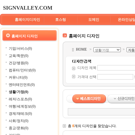
SIGNVALLEY.COM
홈페이지디자인
호스팅
도메인
온라인상
홈페이지 디자인
홈페이지 디자인
기업/서비스(0)
HOME
>
>
교육/학문(0)
건강/병원(0)
디자인 제목
컴퓨터/인터넷(0)
가격대 선택
커뮤니티(0)
엔터테인먼트(0)
생활/가정(0)
레저/스포츠(0)
여행/세계정보(0)
경제/재테크(0)
사회/정치(0)
총
0
개의 디자인을 찾았습니다.
종교/문화(0)